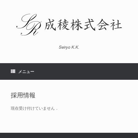
コ
ン
テ
ン
ツ
へ
ス
キ
Seiryo K.K.
ッ
プ
メニュー
採用情報
現在受け付けていません．